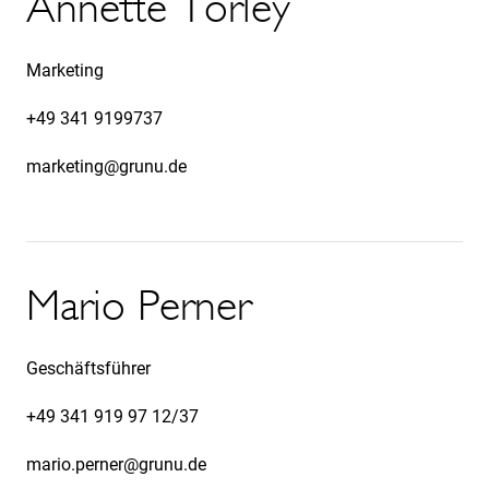
Annette Torley
M
Marketing
Lei
+49 341 9199737
+4
marketing@grunu.de
lag
Mario Perner
R
Geschäftsführer
Ver
+49 341 919 97 12/37
+4
mario.perner@grunu.de
lag