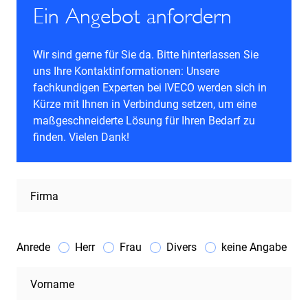
Ein Angebot anfordern
Wir sind gerne für Sie da. Bitte hinterlassen Sie
uns Ihre Kontaktinformationen: Unsere
fachkundigen Experten bei IVECO werden sich in
Kürze mit Ihnen in Verbindung setzen, um eine
maßgeschneiderte Lösung für Ihren Bedarf zu
finden. Vielen Dank!
Firma
Anrede
Herr
Frau
Divers
keine Angabe
Vorname