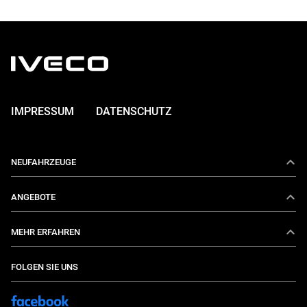
IMPRESSUM
DATENSCHUTZ
NEUFAHRZEUGE
Daily
ANGEBOTE
E-Daily
Aktionen
MEHR ERFAHREN
Eurocargo
IVECO Services
Über uns
FOLGEN SIE UNS
S-Way
Konfigurieren Sie Ihren Wagen
Aktuelles