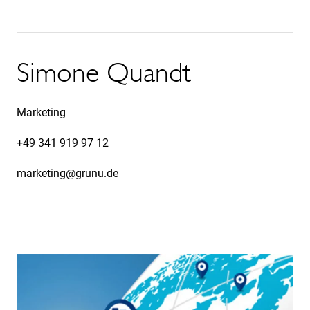
Simone Quandt
T
Marketing
Ser
+49 341 919 97 12
+4
marketing@grunu.de
th